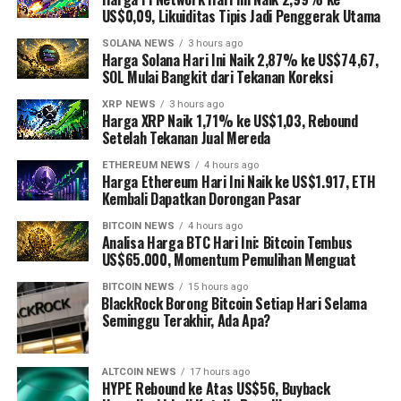
US$0,09, Likuiditas Tipis Jadi Penggerak Utama
SOLANA NEWS
3 hours ago
Harga Solana Hari Ini Naik 2,87% ke US$74,67,
SOL Mulai Bangkit dari Tekanan Koreksi
XRP NEWS
3 hours ago
Harga XRP Naik 1,71% ke US$1,03, Rebound
Setelah Tekanan Jual Mereda
ETHEREUM NEWS
4 hours ago
Harga Ethereum Hari Ini Naik ke US$1.917, ETH
Kembali Dapatkan Dorongan Pasar
BITCOIN NEWS
4 hours ago
Analisa Harga BTC Hari Ini: Bitcoin Tembus
US$65.000, Momentum Pemulihan Menguat
BITCOIN NEWS
15 hours ago
⁠BlackRock Borong Bitcoin Setiap Hari Selama
Seminggu Terakhir, Ada Apa?
ALTCOIN NEWS
17 hours ago
HYPE Rebound ke Atas US$56, Buyback