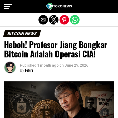
Exit mobile version
BITCOIN NEWS
Heboh! Profesor Jiang Bongkar
Bitcoin Adalah Operasi CIA!
Published
1 month ago
on
June 29, 2026
By
Fikri