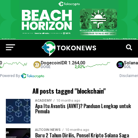
Dogecoin
IDR 1.264,00
Solana
ID
DOGE
2,02
%
SOL
Powered By
Disclaimer
All posts tagged "blockchain"
ACADEMY
10 months ago
Apa Itu Avantis (AVNT)? Panduan Lengkap untuk
Pemula
ALTCOIN NEWS
10 months ago
Baru 2 Tahun Dirilis, Ponsel Kripto Solana Saga