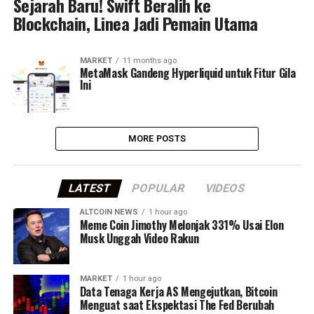
Sejarah Baru! Swift Beralih ke
Blockchain, Linea Jadi Pemain Utama
MARKET
11 months ago
MetaMask Gandeng Hyperliquid untuk Fitur Gila
Ini
MORE POSTS
LATEST
POPULAR
VIDEOS
ALTCOIN NEWS
1 hour ago
Meme Coin Jimothy Melonjak 331% Usai Elon
Musk Unggah Video Rakun
MARKET
1 hour ago
Data Tenaga Kerja AS Mengejutkan, Bitcoin
Menguat saat Ekspektasi The Fed Berubah