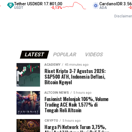
ether USDt
IDR 17.801,00
Cardano
IDR 3.567,00
SDT
-0,13
%
ADA
-0,17
%
Disclaimer
LATEST
POPULAR
VIDEOS
ACADEMY
45 minutes ago
Riset Kripto 3-7 Agustus 2026:
S&P500 ATH, Indonesia Deflasi,
Bitcoin Ngeyel
ALTCOIN NEWS
5 hours ago
Fusionist Melonjak 106%, Volume
Trading ACE Naik 1.577% di
Tengah Reli Altcoin
CRYPTO
5 hours ago
Harga Pi Network Turun 3,75%,