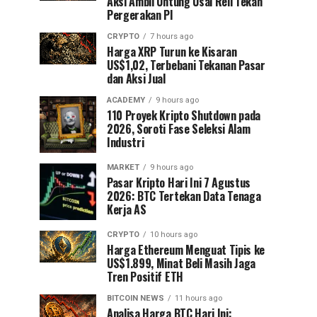
Aksi Ambil Untung Usai Reli Tekan
Pergerakan PI
CRYPTO
7 hours ago
Harga XRP Turun ke Kisaran
US$1,02, Terbebani Tekanan Pasar
dan Aksi Jual
ACADEMY
9 hours ago
110 Proyek Kripto Shutdown pada
2026, Soroti Fase Seleksi Alam
Industri
MARKET
9 hours ago
Pasar Kripto Hari Ini 7 Agustus
2026: BTC Tertekan Data Tenaga
Kerja AS
CRYPTO
10 hours ago
Harga Ethereum Menguat Tipis ke
US$1.899, Minat Beli Masih Jaga
Tren Positif ETH
BITCOIN NEWS
11 hours ago
Analisa Harga BTC Hari Ini: