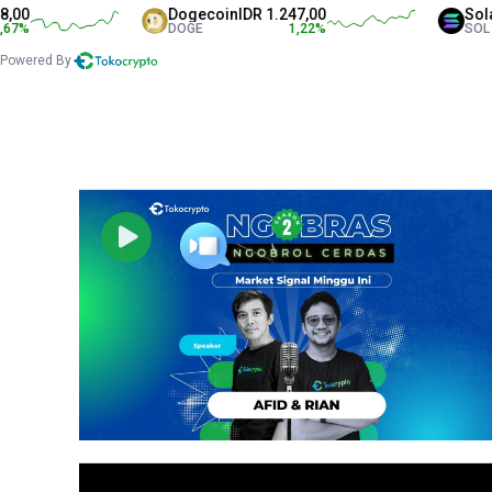
Dogecoin
IDR 1.247,00
Solana
IDR 1
DOGE
1,22
%
SOL
Powered By