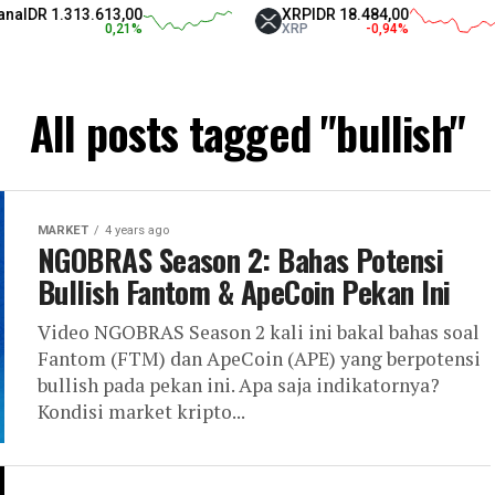
.313.613,00
XRP
IDR 18.484,00
T
0,21
%
XRP
-0,94
%
U
All posts tagged "bullish"
MARKET
4 years ago
NGOBRAS Season 2: Bahas Potensi
Bullish Fantom & ApeCoin Pekan Ini
Video NGOBRAS Season 2 kali ini bakal bahas soal
Fantom (FTM) dan ApeCoin (APE) yang berpotensi
bullish pada pekan ini. Apa saja indikatornya?
Kondisi market kripto...