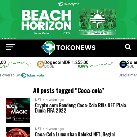
00
Dogecoin
IDR 1.255,00
Solan
%
DOGE
0,88
%
SOL
Powered By
Disclaimer
All posts tagged "Coca-cola"
NFT
4 years ago
Crypto.com Gandeng Coca-Cola Rilis NFT Piala
Dunia FIFA 2022
NFT
4 years ago
Coca-Cola Luncurkan Koleksi NFT, Begini