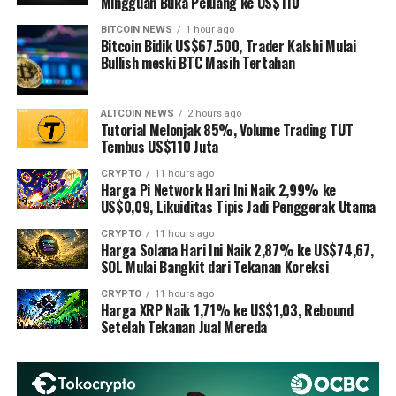
Mingguan Buka Peluang ke US$110
BITCOIN NEWS
1 hour ago
Bitcoin Bidik US$67.500, Trader Kalshi Mulai
Bullish meski BTC Masih Tertahan
ALTCOIN NEWS
2 hours ago
Tutorial Melonjak 85%, Volume Trading TUT
Tembus US$110 Juta
CRYPTO
11 hours ago
Harga Pi Network Hari Ini Naik 2,99% ke
US$0,09, Likuiditas Tipis Jadi Penggerak Utama
CRYPTO
11 hours ago
Harga Solana Hari Ini Naik 2,87% ke US$74,67,
SOL Mulai Bangkit dari Tekanan Koreksi
CRYPTO
11 hours ago
Harga XRP Naik 1,71% ke US$1,03, Rebound
Setelah Tekanan Jual Mereda