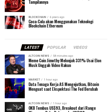
Tampilannya
BLOCKCHAIN
6 years ago
Coca-Cola akan Menggunakan Teknologi
Blockchain Ethereum
LATEST
POPULAR
VIDEOS
ALTCOIN NEWS
58 minutes ago
Meme Coin Jimothy Melonjak 331% Usai Elon
Musk Unggah Video Rakun
MARKET
1 hour ago
Data Tenaga Kerja AS Mengejutkan, Bitcoin
Menguat saat Ekspektasi The Fed Berubah
ALTCOIN NEWS
1 hour ago
OKB Tembus US$93, Breakout dari Range