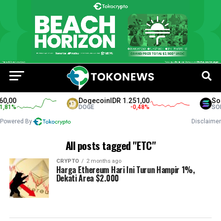
0,00
Dogecoin
IDR 1.251,00
Sol
,81
%
DOGE
-0,48
%
SOL
Powered By
Disclaimer
All posts tagged "ETC"
CRYPTO
2 months ago
Harga Ethereum Hari Ini Turun Hampir 1%,
Dekati Area $2.000