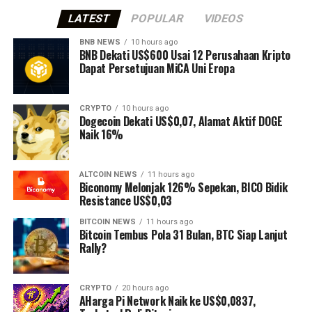
LATEST
POPULAR
VIDEOS
BNB NEWS
10 hours ago
BNB Dekati US$600 Usai 12 Perusahaan Kripto
Dapat Persetujuan MiCA Uni Eropa
CRYPTO
10 hours ago
Dogecoin Dekati US$0,07, Alamat Aktif DOGE
Naik 16%
ALTCOIN NEWS
11 hours ago
Biconomy Melonjak 126% Sepekan, BICO Bidik
Resistance US$0,03
BITCOIN NEWS
11 hours ago
Bitcoin Tembus Pola 31 Bulan, BTC Siap Lanjut
Rally?
CRYPTO
20 hours ago
AHarga Pi Network Naik ke US$0,0837,