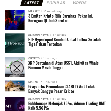
LATEST
POPULAR
VIDEOS
MARKET
56 minutes ago
3 Emiten Kripto Rilis Earnings Pekan Ini,
Kerugian Q1 Jadi Sorotan
ALTCOIN NEWS
1 hour ago
ETF Hyperliquid Kembali Catat Inflow Setelah
Tiga Pekan Tertekan
CRYPTO
1 hour ago
XRP Bertahan di Atas US$1, Aktivitas Whale
Binance Masih Tinggi
MARKET
1 hour ago
Grayscale: Penundaan CLARITY Act Tidak
Banyak Ganggu Pasar Kripto
ALTCOIN NEWS
1 hour ago
Bubblemaps Melonjak 76%, Volume Trading BMT
Naik 5.561%