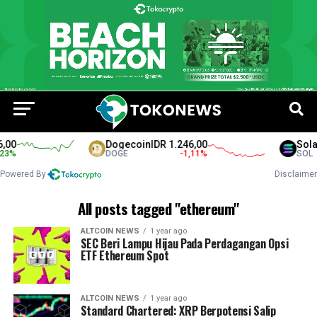
0
Dogecoin
IDR 1.246,00
Solana
%
DOGE
-1,11
%
SOL
Powered By
Disclaimer
All posts tagged "ethereum"
ALTCOIN NEWS
1 year ago
SEC Beri Lampu Hijau Pada Perdagangan Opsi
ETF Ethereum Spot
ALTCOIN NEWS
1 year ago
Standard Chartered: XRP Berpotensi Salip