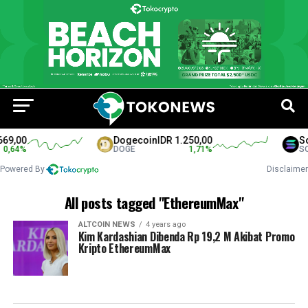
69,00
Dogecoin
IDR 1.250,00
So
0,64
%
DOGE
1,71
%
SO
Powered By
Disclaimer
All posts tagged "EthereumMax"
ALTCOIN NEWS
4 years ago
Kim Kardashian Dibenda Rp 19,2 M Akibat Promo
Kripto EthereumMax