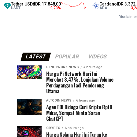
Tether USDt
IDR 17.848,00
Cardano
IDR 3.372,00
USDT
-0,23
%
ADA
-3,24
%
Disclaimer
LATEST
POPULAR
VIDEOS
PI NETWORK NEWS
4 hours ago
Harga Pi Network Hari Ini
Meroket 8,47%, Lonjakan Volume
Perdagangan Jadi Pendorong
Utama
ALTCOIN NEWS
6 hours ago
Agen FBI Diduga Curi Kripto Rp18
Miliar, Sempat Minta Saran
ChatGPT
CRYPTO
6 hours ago
Harga Solana Hari Ini Turun ke