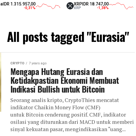
R 1.315.957,00
XRP
IDR 18.747,00
-0,31
%
XRP
-1,38
%
All posts tagged "Eurasia"
CRYPTO
7 years ago
Mengapa Hutang Eurasia dan
Ketidakpastian Ekonomi Membuat
Indikasi Bullish untuk Bitcoin
Seorang analis kripto, CryptoThies mencatat
indikator Chaikin Money Flow (CMF)
untuk Bitcoin cenderung positif. CMF, indikator
osilasi yang diturunkan dari MACD untuk memberi
sinyal kekuatan pasar, mengindikasikan “uang...