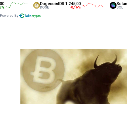
Dogecoin
IDR 1.245,00
Solana
ID
DOGE
-0,16
%
SOL
Powered By