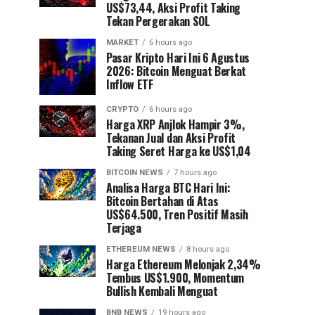
US$73,44, Aksi Profit Taking
Tekan Pergerakan SOL
MARKET
6 hours ago
Pasar Kripto Hari Ini 6 Agustus
2026: Bitcoin Menguat Berkat
Inflow ETF
CRYPTO
6 hours ago
Harga XRP Anjlok Hampir 3%,
Tekanan Jual dan Aksi Profit
Taking Seret Harga ke US$1,04
BITCOIN NEWS
7 hours ago
Analisa Harga BTC Hari Ini:
Bitcoin Bertahan di Atas
US$64.500, Tren Positif Masih
Terjaga
ETHEREUM NEWS
8 hours ago
Harga Ethereum Melonjak 2,34%
Tembus US$1.900, Momentum
Bullish Kembali Menguat
BNB NEWS
19 hours ago