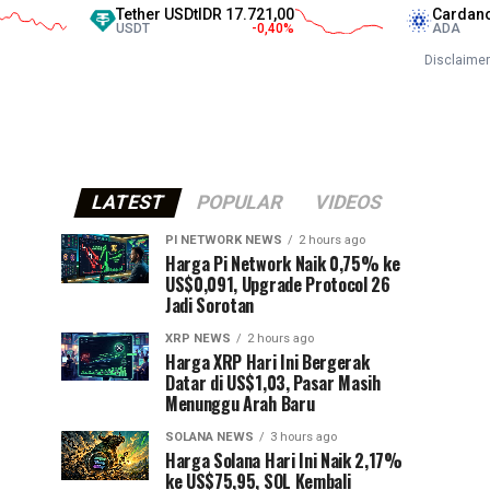
Tether USDt
IDR 17.721,00
Cardano
IDR 3.528,
USDT
-0,40
%
ADA
-0,48
Disclaimer
LATEST
POPULAR
VIDEOS
PI NETWORK NEWS
2 hours ago
Harga Pi Network Naik 0,75% ke
US$0,091, Upgrade Protocol 26
Jadi Sorotan
XRP NEWS
2 hours ago
Harga XRP Hari Ini Bergerak
Datar di US$1,03, Pasar Masih
Menunggu Arah Baru
SOLANA NEWS
3 hours ago
Harga Solana Hari Ini Naik 2,17%
ke US$75,95, SOL Kembali