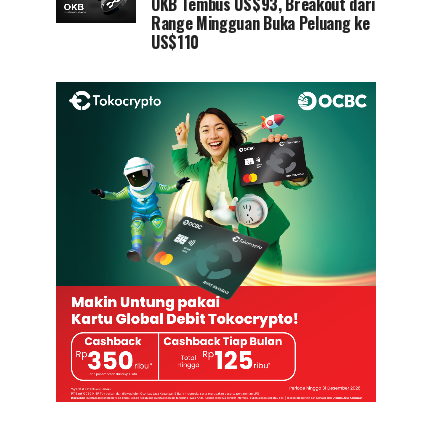
OKB Tembus US$93, Breakout dari
Range Mingguan Buka Peluang ke
US$110