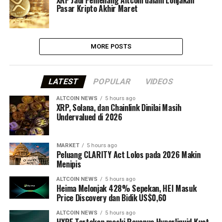
XRP Jadi Pemenang Altcoin dalam Lonjakan
Pasar Kripto Akhir Maret
MORE POSTS
LATEST
POPULAR
VIDEOS
ALTCOIN NEWS
5 hours ago
XRP, Solana, dan Chainlink Dinilai Masih
Undervalued di 2026
MARKET
5 hours ago
Peluang CLARITY Act Lolos pada 2026 Makin
Menipis
ALTCOIN NEWS
5 hours ago
Heima Melonjak 428% Sepekan, HEI Masuk
Price Discovery dan Bidik US$0,60
ALTCOIN NEWS
5 hours ago