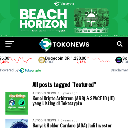
,00
Dogecoin
IDR 1.230,00
Sola
40
%
DOGE
-2,15
%
SOL
Powered By
Disclaimer
All posts tagged "featured"
ALTCOIN NEWS
3 years ago
Kenal Kripto Arbitrum (ARB) & SPACE ID (ID)
yang Listing di Tokocrypto
ALTCOIN NEWS
3 years ago
Banyak Holder Cardano (ADA) Jadi Investor