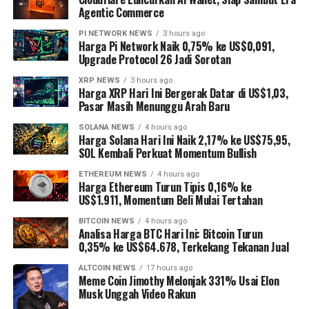
Agentic Commerce
PI NETWORK NEWS
3 hours ago
Harga Pi Network Naik 0,75% ke US$0,091,
Upgrade Protocol 26 Jadi Sorotan
XRP NEWS
3 hours ago
Harga XRP Hari Ini Bergerak Datar di US$1,03,
Pasar Masih Menunggu Arah Baru
SOLANA NEWS
4 hours ago
Harga Solana Hari Ini Naik 2,17% ke US$75,95,
SOL Kembali Perkuat Momentum Bullish
ETHEREUM NEWS
4 hours ago
Harga Ethereum Turun Tipis 0,16% ke
US$1.911, Momentum Beli Mulai Tertahan
BITCOIN NEWS
4 hours ago
Analisa Harga BTC Hari Ini: Bitcoin Turun
0,35% ke US$64.678, Terkekang Tekanan Jual
ALTCOIN NEWS
17 hours ago
Meme Coin Jimothy Melonjak 331% Usai Elon
Musk Unggah Video Rakun