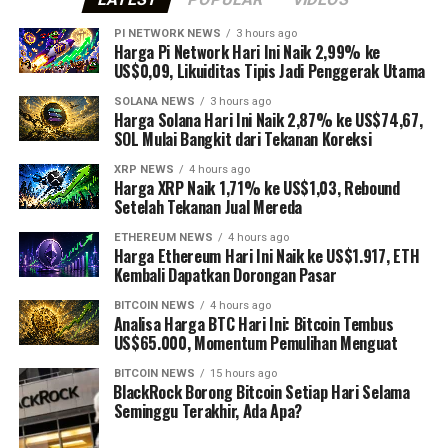
PI NETWORK NEWS
3 hours ago
Harga Pi Network Hari Ini Naik 2,99% ke
US$0,09, Likuiditas Tipis Jadi Penggerak Utama
SOLANA NEWS
3 hours ago
Harga Solana Hari Ini Naik 2,87% ke US$74,67,
SOL Mulai Bangkit dari Tekanan Koreksi
XRP NEWS
4 hours ago
Harga XRP Naik 1,71% ke US$1,03, Rebound
Setelah Tekanan Jual Mereda
ETHEREUM NEWS
4 hours ago
Harga Ethereum Hari Ini Naik ke US$1.917, ETH
Kembali Dapatkan Dorongan Pasar
BITCOIN NEWS
4 hours ago
Analisa Harga BTC Hari Ini: Bitcoin Tembus
US$65.000, Momentum Pemulihan Menguat
BITCOIN NEWS
15 hours ago
⁠BlackRock Borong Bitcoin Setiap Hari Selama
Seminggu Terakhir, Ada Apa?