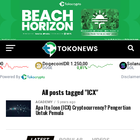
0
Dogecoin
IDR 1.250,00
Solana
%
DOGE
0,81
%
SOL
Powered By
Disclaimer
All posts tagged "ICX"
ACADEMY
5 years ago
Apa Itu Icon (ICX) Cryptocurrency? Pengertian
Untuk Pemula
LATEST
POPULAR
VIDEOS