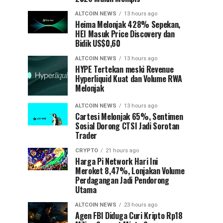
ALTCOIN NEWS
13 hours ago
Heima Melonjak 428% Sepekan,
HEI Masuk Price Discovery dan
Bidik US$0,60
ALTCOIN NEWS
13 hours ago
HYPE Tertekan meski Revenue
Hyperliquid Kuat dan Volume RWA
Melonjak
ALTCOIN NEWS
13 hours ago
Cartesi Melonjak 65%, Sentimen
Sosial Dorong CTSI Jadi Sorotan
Trader
CRYPTO
21 hours ago
Harga Pi Network Hari Ini
Meroket 8,47%, Lonjakan Volume
Perdagangan Jadi Pendorong
Utama
ALTCOIN NEWS
23 hours ago
Agen FBI Diduga Curi Kripto Rp18