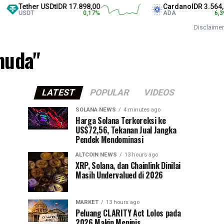
Tether USDt
IDR 17.898,00
Cardano
IDR 3.564,00
USDT
0,17
%
ADA
6,39
%
Disclaimer
 muda"
LATEST
POPULAR
VIDEOS
SOLANA NEWS
4 minutes ago
Harga Solana Terkoreksi ke
US$72,56, Tekanan Jual Jangka
Pendek Mendominasi
ALTCOIN NEWS
13 hours ago
XRP, Solana, dan Chainlink Dinilai
Masih Undervalued di 2026
MARKET
13 hours ago
Peluang CLARITY Act Lolos pada
2026 Makin Menipis