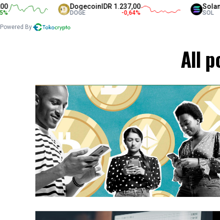
Dogecoin
IDR 1.237,00
Solana
ID
DOGE
-0,64
%
SOL
Powered By
All p