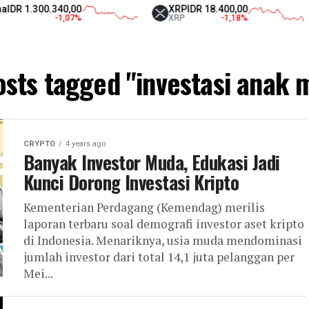
R 1.300.340,00
XRP
IDR 18.400,00
-1,07
%
XRP
-1,18
%
osts tagged "investasi anak
CRYPTO
4 years ago
Banyak Investor Muda, Edukasi Jadi
Kunci Dorong Investasi Kripto
Kementerian Perdagang (Kemendag) merilis
laporan terbaru soal demografi investor aset kripto
di Indonesia. Menariknya, usia muda mendominasi
jumlah investor dari total 14,1 juta pelanggan per
Mei...