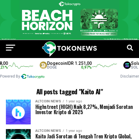
,00
Dogecoin
IDR 1.251,00
Sola
1
%
DOGE
0,97
%
SOL
Powered By
Disclaimer
All posts tagged "Kaito AI"
ALTCOIN NEWS
1 year ago
Highstreet (HIGH) Naik 8,27%, Menjadi Sorotan
Investor Kripto di 2025
ALTCOIN NEWS
1 year ago
Kaito Jadi Sorotan di Tengah Tren Kripto Global,