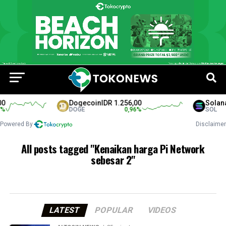
0
Dogecoin
IDR 1.256,00
Solana
%
DOGE
0,96
%
SOL
Powered By
Disclaimer
All posts tagged "Kenaikan harga Pi Network
sebesar 2"
LATEST
POPULAR
VIDEOS