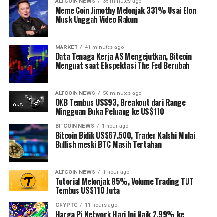
ALTCOIN NEWS
35 minutes ago
Meme Coin Jimothy Melonjak 331% Usai Elon
Musk Unggah Video Rakun
MARKET
41 minutes ago
Data Tenaga Kerja AS Mengejutkan, Bitcoin
Menguat saat Ekspektasi The Fed Berubah
ALTCOIN NEWS
50 minutes ago
OKB Tembus US$93, Breakout dari Range
Mingguan Buka Peluang ke US$110
BITCOIN NEWS
1 hour ago
Bitcoin Bidik US$67.500, Trader Kalshi Mulai
Bullish meski BTC Masih Tertahan
ALTCOIN NEWS
1 hour ago
Tutorial Melonjak 85%, Volume Trading TUT
Tembus US$110 Juta
CRYPTO
11 hours ago
Harga Pi Network Hari Ini Naik 2,99% ke