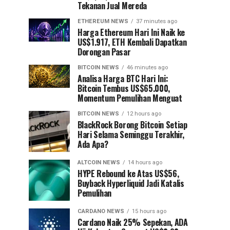
Tekanan Jual Mereda
ETHEREUM NEWS
37 minutes ago
Harga Ethereum Hari Ini Naik ke
US$1.917, ETH Kembali Dapatkan
Dorongan Pasar
BITCOIN NEWS
46 minutes ago
Analisa Harga BTC Hari Ini:
Bitcoin Tembus US$65.000,
Momentum Pemulihan Menguat
BITCOIN NEWS
12 hours ago
⁠BlackRock Borong Bitcoin Setiap
Hari Selama Seminggu Terakhir,
Ada Apa?
ALTCOIN NEWS
14 hours ago
HYPE Rebound ke Atas US$56,
Buyback Hyperliquid Jadi Katalis
Pemulihan
CARDANO NEWS
15 hours ago
Cardano Naik 25% Sepekan, ADA