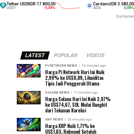
USDt
IDR 17.800,00
Cardano
IDR 3.583,00
-0,48
%
ADA
0,08
%
Disclaimer
LATEST
POPULAR
VIDEOS
PI NETWORK NEWS
10 minutes ago
Harga Pi Network Hari Ini Naik
2,99% ke US$0,09, Likuiditas
Tipis Jadi Penggerak Utama
SOLANA NEWS
17 minutes ago
Harga Solana Hari Ini Naik 2,87%
ke US$74,67, SOL Mulai Bangkit
dari Tekanan Koreksi
XRP NEWS
26 minutes ago
Harga XRP Naik 1,71% ke
US$1,03, Rebound Setelah