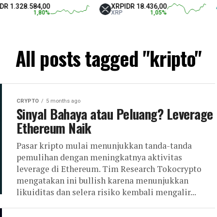
84,00
XRP
IDR 18.436,00
Tether 
1,80
%
XRP
1,05
%
USDT
All posts tagged "kripto"
CRYPTO
5 months ago
Sinyal Bahaya atau Peluang? Leverage
Ethereum Naik
Pasar kripto mulai menunjukkan tanda-tanda
pemulihan dengan meningkatnya aktivitas
leverage di Ethereum. Tim Research Tokocrypto
mengatakan ini bullish karena menunjukkan
likuiditas dan selera risiko kembali mengalir...