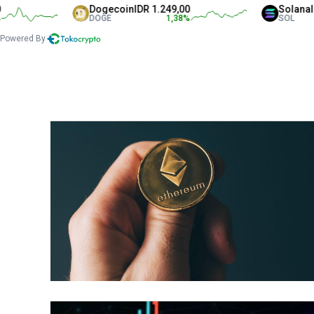
Dogecoin
IDR 1.249,00
Solana
IDR 1.328.5
DOGE
1,38
%
SOL
Powered By