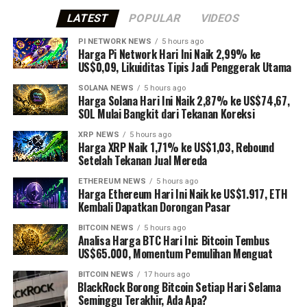
LATEST
POPULAR
VIDEOS
PI NETWORK NEWS
5 hours ago
Harga Pi Network Hari Ini Naik 2,99% ke
US$0,09, Likuiditas Tipis Jadi Penggerak Utama
SOLANA NEWS
5 hours ago
Harga Solana Hari Ini Naik 2,87% ke US$74,67,
SOL Mulai Bangkit dari Tekanan Koreksi
XRP NEWS
5 hours ago
Harga XRP Naik 1,71% ke US$1,03, Rebound
Setelah Tekanan Jual Mereda
ETHEREUM NEWS
5 hours ago
Harga Ethereum Hari Ini Naik ke US$1.917, ETH
Kembali Dapatkan Dorongan Pasar
BITCOIN NEWS
5 hours ago
Analisa Harga BTC Hari Ini: Bitcoin Tembus
US$65.000, Momentum Pemulihan Menguat
BITCOIN NEWS
17 hours ago
⁠BlackRock Borong Bitcoin Setiap Hari Selama
Seminggu Terakhir, Ada Apa?