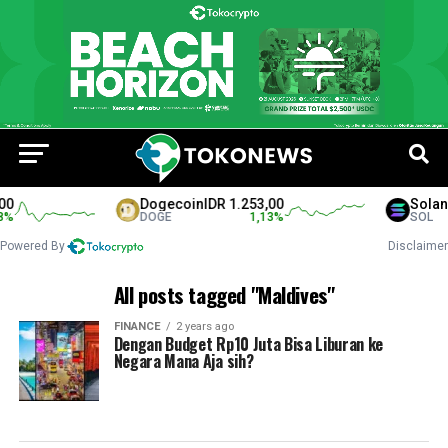
0
Dogecoin
IDR 1.253,00
Solana
%
DOGE
1,13
%
SOL
Powered By
Disclaimer
All posts tagged "Maldives"
FINANCE
2 years ago
Dengan Budget Rp10 Juta Bisa Liburan ke
Negara Mana Aja sih?