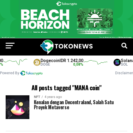
0
Dogecoin
IDR 1.242,00
Solana
%
DOGE
0,08
%
SOL
Powered By
Disclaimer
All posts tagged "MANA coin"
NFT
4 years ago
Kenalan dengan Decentraland, Salah Satu
Proyek Metaverse