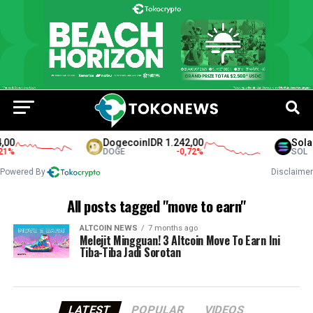
00
Dogecoin
IDR 1.242,00
Solan
1
%
DOGE
-0,72
%
SOL
Powered By
Disclaimer
All posts tagged "move to earn"
ALTCOIN NEWS
7 months ago
Melejit Mingguan! 3 Altcoin Move To Earn Ini
Tiba-Tiba Jadi Sorotan
LATEST
POPULAR
VIDEOS