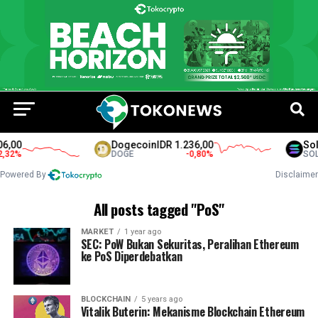
6,00
Dogecoin
IDR 1.236,00
Sola
32
%
DOGE
-0,80
%
SOL
Powered By
Disclaimer
All posts tagged "PoS"
MARKET
1 year ago
SEC: PoW Bukan Sekuritas, Peralihan Ethereum
ke PoS Diperdebatkan
BLOCKCHAIN
5 years ago
Vitalik Buterin: Mekanisme Blockchain Ethereum