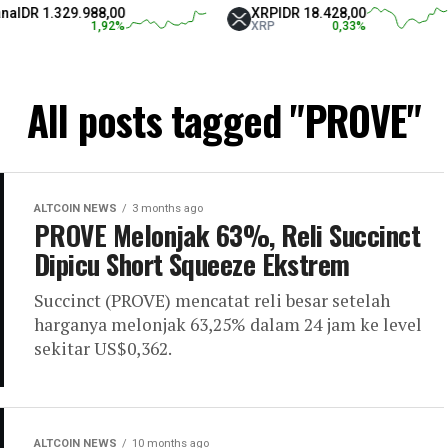
IDR 1.329.988,00
XRP
IDR 18.428,00
1,92
%
XRP
0,33
%
All posts tagged "PROVE"
ALTCOIN NEWS
3 months ago
PROVE Melonjak 63%, Reli Succinct
Dipicu Short Squeeze Ekstrem
Succinct (PROVE) mencatat reli besar setelah
harganya melonjak 63,25% dalam 24 jam ke level
sekitar US$0,362.
ALTCOIN NEWS
10 months ago