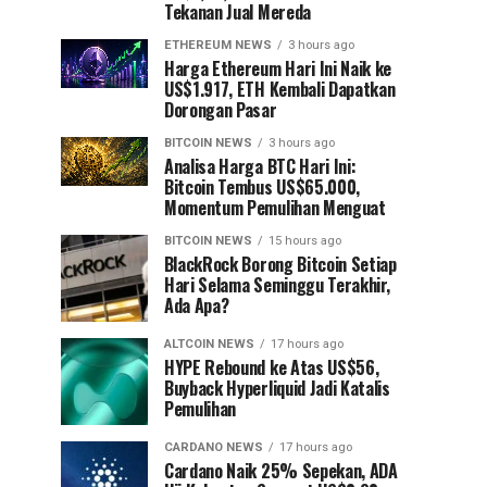
Tekanan Jual Mereda
ETHEREUM NEWS
3 hours ago
Harga Ethereum Hari Ini Naik ke
US$1.917, ETH Kembali Dapatkan
Dorongan Pasar
BITCOIN NEWS
3 hours ago
Analisa Harga BTC Hari Ini:
Bitcoin Tembus US$65.000,
Momentum Pemulihan Menguat
BITCOIN NEWS
15 hours ago
⁠BlackRock Borong Bitcoin Setiap
Hari Selama Seminggu Terakhir,
Ada Apa?
ALTCOIN NEWS
17 hours ago
HYPE Rebound ke Atas US$56,
Buyback Hyperliquid Jadi Katalis
Pemulihan
CARDANO NEWS
17 hours ago
Cardano Naik 25% Sepekan, ADA