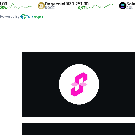
Dogecoin
IDR 1.251,00
Solana
DOGE
0,97
%
SOL
Powered By