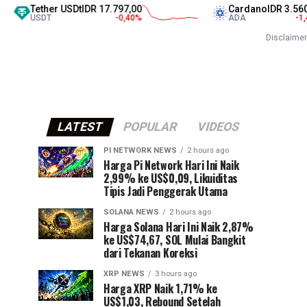
Tether USDt
IDR 17.797,00
Cardano
IDR 3.560,00
USDT
-0,40
%
ADA
-1,47
%
Disclaimer
LATEST
POPULAR
VIDEOS
PI NETWORK NEWS
2 hours ago
Harga Pi Network Hari Ini Naik
2,99% ke US$0,09, Likuiditas
Tipis Jadi Penggerak Utama
SOLANA NEWS
2 hours ago
Harga Solana Hari Ini Naik 2,87%
ke US$74,67, SOL Mulai Bangkit
dari Tekanan Koreksi
XRP NEWS
3 hours ago
Harga XRP Naik 1,71% ke
US$1,03, Rebound Setelah