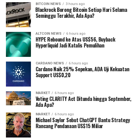
BITCOIN NEWS
3 hours ago
⁠Blackrock Borong Bitcoin Setiap Hari Selama
Seminggu Terakhir, Ada Apa?
ALTCOIN NEWS
6 hours ago
HYPE Rebound ke Atas US$56, Buyback
Hyperliquid Jadi Katalis Pemulihan
CARDANO NEWS
6 hours ago
Cardano Naik 25% Sepekan, ADA Uji Kekuatan
Support US$0,20
MARKET
6 hours ago
Voting CLARITY Act Ditunda hingga September,
Ada Apa?
MARKET
6 hours ago
Michael Saylor Sebut ChatGPT Bantu Strategy
Rancang Pendanaan US$15 Miliar