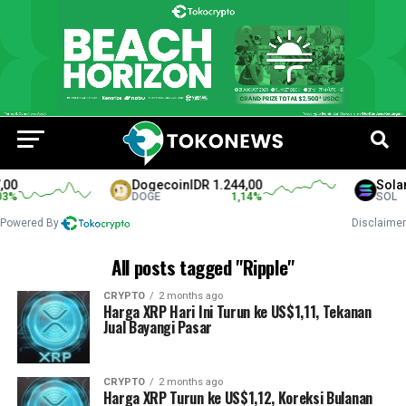
0
Dogecoin
IDR 1.244,00
Solana
%
DOGE
1,14
%
SOL
Powered By
Disclaimer
All posts tagged "Ripple"
CRYPTO
2 months ago
Harga XRP Hari Ini Turun ke US$1,11, Tekanan
Jual Bayangi Pasar
CRYPTO
2 months ago
Harga XRP Turun ke US$1,12, Koreksi Bulanan