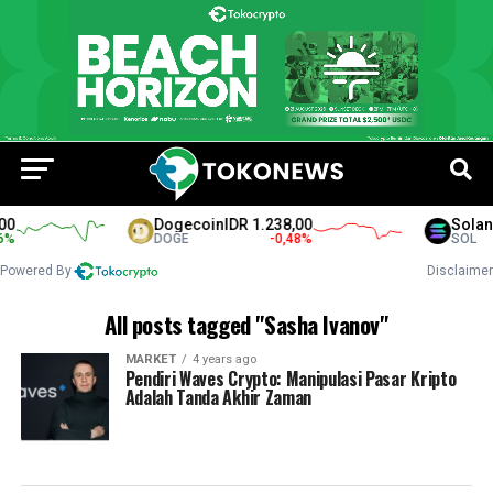
0
Dogecoin
IDR 1.238,00
Solana
%
DOGE
-0,48
%
SOL
Powered By
Disclaimer
All posts tagged "Sasha Ivanov"
MARKET
4 years ago
Pendiri Waves Crypto: Manipulasi Pasar Kripto
Adalah Tanda Akhir Zaman