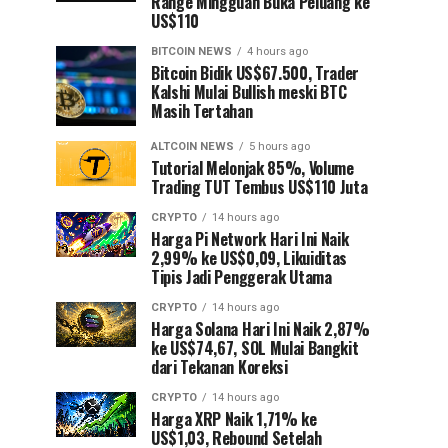
Range Mingguan Buka Peluang ke
US$110
BITCOIN NEWS
4 hours ago
Bitcoin Bidik US$67.500, Trader
Kalshi Mulai Bullish meski BTC
Masih Tertahan
ALTCOIN NEWS
5 hours ago
Tutorial Melonjak 85%, Volume
Trading TUT Tembus US$110 Juta
CRYPTO
14 hours ago
Harga Pi Network Hari Ini Naik
2,99% ke US$0,09, Likuiditas
Tipis Jadi Penggerak Utama
CRYPTO
14 hours ago
Harga Solana Hari Ini Naik 2,87%
ke US$74,67, SOL Mulai Bangkit
dari Tekanan Koreksi
CRYPTO
14 hours ago
Harga XRP Naik 1,71% ke
US$1,03, Rebound Setelah