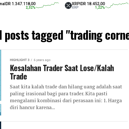
DR 1.347.118,00
XRP
IDR 18.452,00
2,32
%
XRP
1,22
%
l posts tagged "trading corn
HIGHLIGHT 3
6 years ago
Kesalahan Trader Saat Lose/Kalah
Trade
Saat kita kalah trade dan hilang uang adalah saat
paling irasional bagi para trader. Kita pasti
mengalami kombinasi dari perasaan ini: 1. Harga
diri hancur karena...