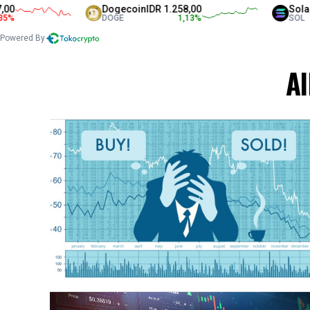
Dogecoin
IDR 1.258,00
Solana
I
DOGE
1,13
%
SOL
Powered By
Al