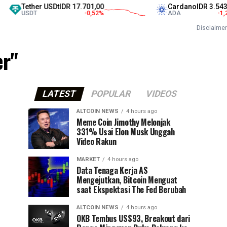
Tether USDt
IDR 17.701,00
Cardano
IDR 3.543,00
USDT
-0,52
%
ADA
-1,28
%
Disclaimer
er"
LATEST
POPULAR
VIDEOS
ALTCOIN NEWS
4 hours ago
Meme Coin Jimothy Melonjak
331% Usai Elon Musk Unggah
Video Rakun
MARKET
4 hours ago
Data Tenaga Kerja AS
Mengejutkan, Bitcoin Menguat
saat Ekspektasi The Fed Berubah
ALTCOIN NEWS
4 hours ago
OKB Tembus US$93, Breakout dari