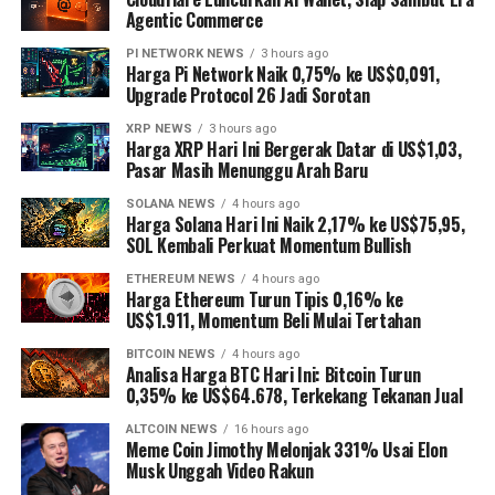
Agentic Commerce
PI NETWORK NEWS
3 hours ago
Harga Pi Network Naik 0,75% ke US$0,091,
Upgrade Protocol 26 Jadi Sorotan
XRP NEWS
3 hours ago
Harga XRP Hari Ini Bergerak Datar di US$1,03,
Pasar Masih Menunggu Arah Baru
SOLANA NEWS
4 hours ago
Harga Solana Hari Ini Naik 2,17% ke US$75,95,
SOL Kembali Perkuat Momentum Bullish
ETHEREUM NEWS
4 hours ago
Harga Ethereum Turun Tipis 0,16% ke
US$1.911, Momentum Beli Mulai Tertahan
BITCOIN NEWS
4 hours ago
Analisa Harga BTC Hari Ini: Bitcoin Turun
0,35% ke US$64.678, Terkekang Tekanan Jual
ALTCOIN NEWS
16 hours ago
Meme Coin Jimothy Melonjak 331% Usai Elon
Musk Unggah Video Rakun