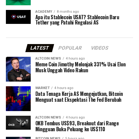
ACADEMY
8 months ago
Apa itu Stablecoin USAT? Stablecoin Baru
Tether yang Patuhi Regulasi AS
LATEST
POPULAR
VIDEOS
ALTCOIN NEWS
4 hours ago
Meme Coin Jimothy Melonjak 331% Usai Elon
Musk Unggah Video Rakun
MARKET
4 hours ago
Data Tenaga Kerja AS Mengejutkan, Bitcoin
Menguat saat Ekspektasi The Fed Berubah
ALTCOIN NEWS
4 hours ago
OKB Tembus US$93, Breakout dari Range
Mingguan Buka Peluang ke US$110
BITCOIN NEWS
5 hours ago