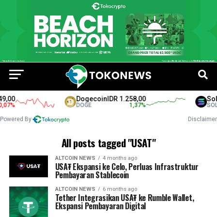
9,00
Dogecoin
IDR 1.258,00
Sol
,07
%
DOGE
1,37
%
SOL
Powered By
Disclaimer
All posts tagged "USAT"
ALTCOIN NEWS
4 months ago
USA₮ Ekspansi ke Celo, Perluas Infrastruktur
Pembayaran Stablecoin
ALTCOIN NEWS
6 months ago
Tether Integrasikan USA₮ ke Rumble Wallet,
Ekspansi Pembayaran Digital