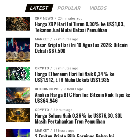
LATEST
POPULAR
VIDEOS
XRP NEWS
20 minutes ago
Harga XRP Hari Ini Turun 0,30% ke US$1,03,
Tekanan Jual Mulai Batasi Pemulihan
MARKET
27 minutes ago
Pasar Kripto Hari Ini 10 Agustus 2026: Bitcoin
Dekati $67.500
CRYPTO
39 minutes ago
Harga Ethereum Hari Ini Naik 0,34% ke
US$1.912, ETH Mulai Dekati US$1.935
BITCOIN NEWS
3 hours ago
Analisa Harga BTC Hari Ini: Bitcoin Naik Tipis ke
US$64.946
CRYPTO
4 hours ago
Harga Solana Naik 0,36% ke US$76,30, SOL
Masih Pertahankan Tren Pemulihan
MARKET
15 hours ago
3 Emiten Kripto Rilis Earnings Pekan Ini,