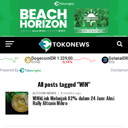
Dogecoin
IDR 1.239,00
Solana
IDR 
DOGE
-0,16
%
SOL
Powered By
Disclaimer
All posts tagged "WIN"
ALTCOIN NEWS
8 months ago
WINkLink Melonjak 82% dalam 24 Jam: Aksi
Rally Altcoin Mikro