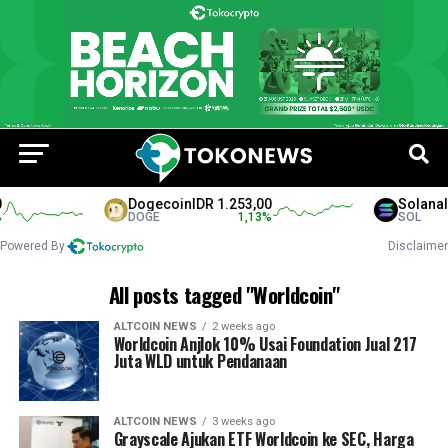
Dogecoin
IDR 1.253,00
Solana
IDR
DOGE
1,13
%
SOL
Powered By
Disclaimer
All posts tagged "Worldcoin"
ALTCOIN NEWS
2 weeks ago
Worldcoin Anjlok 10% Usai Foundation Jual 217
Juta WLD untuk Pendanaan
ALTCOIN NEWS
3 weeks ago
Grayscale Ajukan ETF Worldcoin ke SEC, Harga