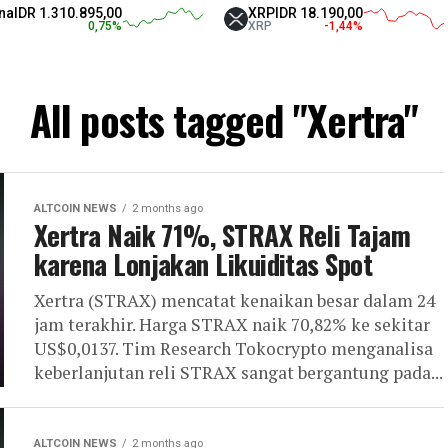
DR 1.310.895,00
XRP
IDR 18.190,00
0,75
%
XRP
-1,44
%
All posts tagged "Xertra"
ALTCOIN NEWS
2 months ago
Xertra Naik 71%, STRAX Reli Tajam
karena Lonjakan Likuiditas Spot
Xertra (STRAX) mencatat kenaikan besar dalam 24
jam terakhir. Harga STRAX naik 70,82% ke sekitar
US$0,0137. Tim Research Tokocrypto menganalisa
keberlanjutan reli STRAX sangat bergantung pada...
ALTCOIN NEWS
2 months ago