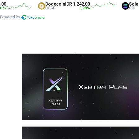
Dogecoin
IDR 1.242,00
Solana
I
DOGE
0,98
%
SOL
Powered By