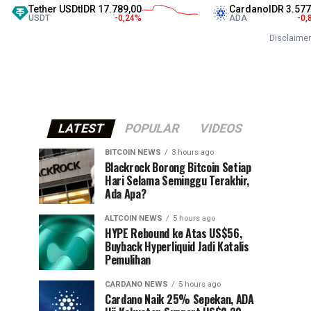
Tether USDt
IDR 17.789,00
Cardano
IDR 3.577,00
USDT
-0,24
%
ADA
-0,86
%
Disclaimer
LATEST
POPULAR
VIDEOS
BITCOIN NEWS
3 hours ago
⁠Blackrock Borong Bitcoin Setiap
Hari Selama Seminggu Terakhir,
Ada Apa?
ALTCOIN NEWS
5 hours ago
HYPE Rebound ke Atas US$56,
Buyback Hyperliquid Jadi Katalis
Pemulihan
CARDANO NEWS
5 hours ago
Cardano Naik 25% Sepekan, ADA