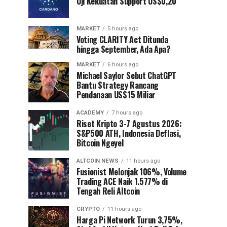
Uji Kekuatan Support US$0,20
MARKET
5 hours ago
Voting CLARITY Act Ditunda
hingga September, Ada Apa?
MARKET
6 hours ago
Michael Saylor Sebut ChatGPT
Bantu Strategy Rancang
Pendanaan US$15 Miliar
ACADEMY
7 hours ago
Riset Kripto 3-7 Agustus 2026:
S&P500 ATH, Indonesia Deflasi,
Bitcoin Ngeyel
ALTCOIN NEWS
11 hours ago
Fusionist Melonjak 106%, Volume
Trading ACE Naik 1.577% di
Tengah Reli Altcoin
CRYPTO
11 hours ago
Harga Pi Network Turun 3,75%,