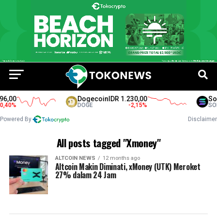
6,00
Dogecoin
IDR 1.230,00
Sol
,40
%
DOGE
-2,15
%
SOL
Powered By
Disclaimer
All posts tagged "Xmoney"
ALTCOIN NEWS
12 months ago
Altcoin Makin Diminati, xMoney (UTK) Meroket
27% dalam 24 Jam