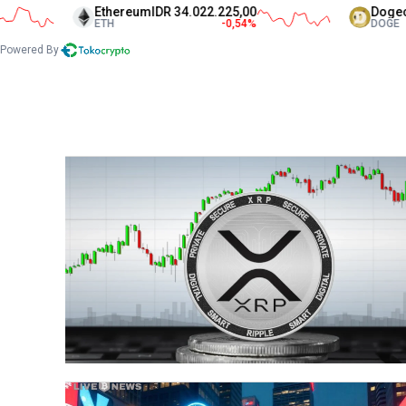
Ethereum
IDR 34.022.225,00
Dogecoin
IDR 1.23
ETH
-0,54
%
DOGE
-1
Powered By