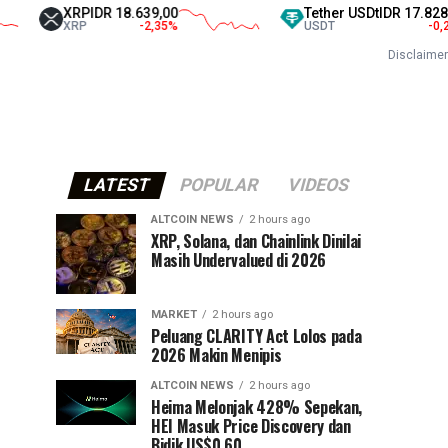
P
IDR 18.639,00
Tether USDt
IDR 17.828,00
P
-2,35
%
USDT
-0,22
%
Disclaimer
LATEST
POPULAR
VIDEOS
ALTCOIN NEWS
2 hours ago
XRP, Solana, dan Chainlink Dinilai
Masih Undervalued di 2026
MARKET
2 hours ago
Peluang CLARITY Act Lolos pada
2026 Makin Menipis
ALTCOIN NEWS
2 hours ago
Heima Melonjak 428% Sepekan,
HEI Masuk Price Discovery dan
Bidik US$0,60