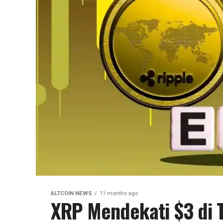
ALTCOIN NEWS
11 months ago
XRP Mendekati $3 di 