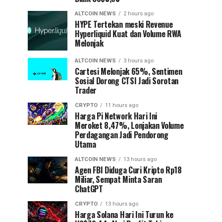
ALTCOIN NEWS
2 hours ago
HYPE Tertekan meski Revenue
Hyperliquid Kuat dan Volume RWA
Melonjak
ALTCOIN NEWS
3 hours ago
Cartesi Melonjak 65%, Sentimen
Sosial Dorong CTSI Jadi Sorotan
Trader
CRYPTO
11 hours ago
Harga Pi Network Hari Ini
Meroket 8,47%, Lonjakan Volume
Perdagangan Jadi Pendorong
Utama
ALTCOIN NEWS
13 hours ago
Agen FBI Diduga Curi Kripto Rp18
Miliar, Sempat Minta Saran
ChatGPT
CRYPTO
13 hours ago
Harga Solana Hari Ini Turun ke