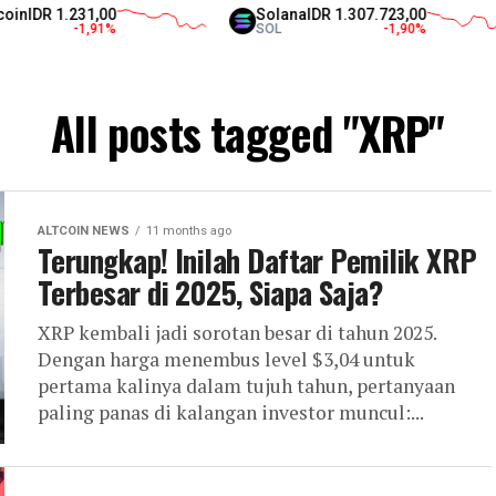
1,00
Solana
IDR 1.307.723,00
XR
,91
%
SOL
-1,90
%
XR
All posts tagged "XRP"
ALTCOIN NEWS
11 months ago
Terungkap! Inilah Daftar Pemilik XRP
Terbesar di 2025, Siapa Saja?
XRP kembali jadi sorotan besar di tahun 2025.
Dengan harga menembus level $3,04 untuk
pertama kalinya dalam tujuh tahun, pertanyaan
paling panas di kalangan investor muncul:...