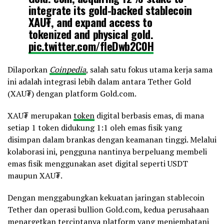
integrate its gold-backed stablecoin
XAU₮, and expand access to
tokenized and physical gold.
pic.twitter.com/fleDwb2C0H
Dilaporkan
Coinpedia
, salah satu fokus utama kerja sama
— Cointelegraph (@Cointelegraph)
February 6, 2026
ini adalah integrasi lebih dalam antara Tether Gold
(XAU₮) dengan platform Gold.com.
XAU₮ merupakan
token
digital berbasis emas, di mana
setiap 1 token didukung 1:1 oleh emas fisik yang
disimpan dalam brankas dengan keamanan tinggi. Melalui
kolaborasi ini, pengguna nantinya berpeluang membeli
emas fisik menggunakan aset digital seperti USDT
maupun XAU₮.
Dengan menggabungkan kekuatan jaringan stablecoin
Tether dan operasi bullion Gold.com, kedua perusahaan
menargetkan terciptanya platform yang menjembatani