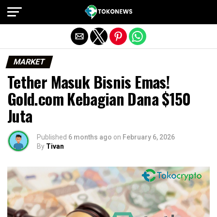
Exit mobile version
MARKET
Tether Masuk Bisnis Emas!
Gold.com Kebagian Dana $150
Juta
Published
6 months ago
on
February 6, 2026
By
Tivan