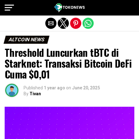
Exit mobile version
ALTCOIN NEWS
Threshold Luncurkan tBTC di
Starknet: Transaksi Bitcoin DeFi
Cuma $0,01
Published
1 year ago
on
June 20, 2025
By
Tivan