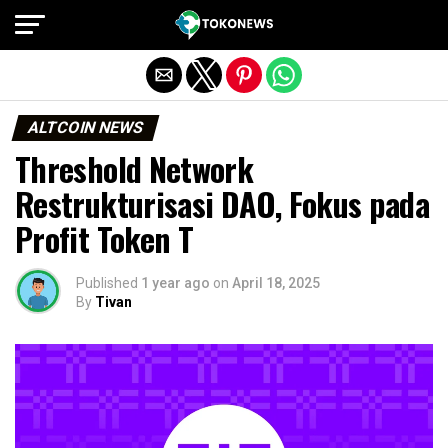
Exit mobile version
ALTCOIN NEWS
Threshold Network
Restrukturisasi DAO, Fokus pada
Profit Token T
Published
1 year ago
on
April 18, 2025
By
Tivan