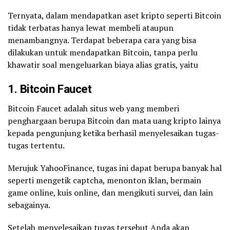
Ternyata, dalam mendapatkan aset kripto seperti Bitcoin
tidak terbatas hanya lewat membeli ataupun
menambangnya. Terdapat beberapa cara yang bisa
dilakukan untuk mendapatkan Bitcoin, tanpa perlu
khawatir soal mengeluarkan biaya alias gratis, yaitu
1. Bitcoin Faucet
Bitcoin Faucet adalah situs web yang memberi
penghargaan berupa Bitcoin dan mata uang kripto lainya
kepada pengunjung ketika berhasil menyelesaikan tugas-
tugas tertentu.
Merujuk YahooFinance, tugas ini dapat berupa banyak hal
seperti mengetik captcha, menonton iklan, bermain
game online, kuis online, dan mengikuti survei, dan lain
sebagainya.
Setelah menyelesaikan tugas tersebut Anda akan