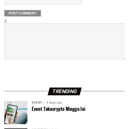
Δ
TRENDING
EVENT
4 days ago
Event Tokocrypto Minggu Ini