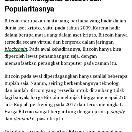
Popularitasnya
Bitcoin merupakan mata uang pertama yang hadir dalam
dunia aset kripto, yaitu pada tahun 2009. Karena hadir
dalam berupa mata uang dalam aset kripto, Bitcoin hanya
tersedia secara virtual dan bergerak dalam jaringan
blockchain
. Pada awal kehadirannya, Bitcoin hanya bisa
diperoleh lewat penambangan saja, dengan
memanfaatkan perangkat komputer pada zaman itu.
Bitcoin pada awal diperdagangkan hanya senilai beberapa
Rupiah saja. Namun, seiring berkembangnya teknologi
dan jumlah Bitcoin yang tersedia untuk ditambang tidak
lagi banyak, harga Bitcoin melonjak hingga mencapai 270
juta Rupiah per keping pada 2017 dan terus meningkat.
Harga Bitcoin sangat bergantung dengan prinsip
supply
dan
demand
di pasar kripto.
Di Indonesia sendiri, investasi Bitcoin terus mengalami