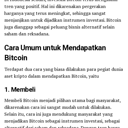
tren yang positif. Hal ini dikarenakan pergerakan
harganya yang terus meningkat, sehingga sangat
menjanjikan untuk dijadikan instrumen investasi. Bitcoin
juga dianggap sebagai peluang bisnis alternatif selain
saham dan reksadana.
Cara Umum untuk Mendapatkan
Bitcoin
Terdapat dua cara yang biasa dilakukan para pegiat dunia
aset kripto dalam mendapatkan Bitcoin, yaitu
1. Membeli
Membeli Bitcoin menjadi pilihan utama bagi masyarakat,
dikarenakan cara ini sangat mudah untuk dilakukan.
Selain itu, cara ini juga mendukung masyarakat yang
menjadikan Bitcoin sebagai instrumen investasi, sebagai
alternatif dari saham dan reksadana. Dengan tren harga