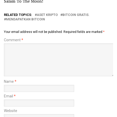
Salam To The Moon!
RELATED TOPICS:
ASET KRIPTO
BITCOIN GRATIS.
MENDAPATKAN BITCOIN
Your email address will not be published.
Required fields are marked
*
Comment
*
Name
*
Email
*
Website