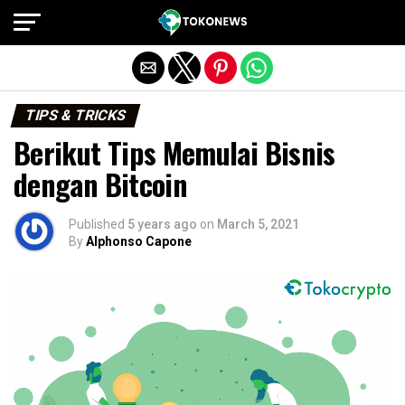
Exit mobile version
TIPS & TRICKS
Berikut Tips Memulai Bisnis
dengan Bitcoin
Published
5 years ago
on
March 5, 2021
By
Alphonso Capone