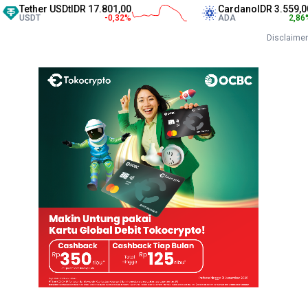
er USDt
IDR 17.801,00
Cardano
IDR 3.559,00
T
-0,32
%
ADA
2,86
%
Disclaimer