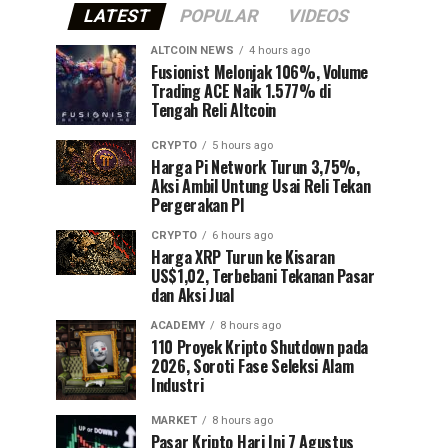
LATEST
POPULAR
VIDEOS
ALTCOIN NEWS
4 hours ago
Fusionist Melonjak 106%, Volume
Trading ACE Naik 1.577% di
Tengah Reli Altcoin
CRYPTO
5 hours ago
Harga Pi Network Turun 3,75%,
Aksi Ambil Untung Usai Reli Tekan
Pergerakan PI
CRYPTO
6 hours ago
Harga XRP Turun ke Kisaran
US$1,02, Terbebani Tekanan Pasar
dan Aksi Jual
ACADEMY
8 hours ago
110 Proyek Kripto Shutdown pada
2026, Soroti Fase Seleksi Alam
Industri
MARKET
8 hours ago
Pasar Kripto Hari Ini 7 Agustus