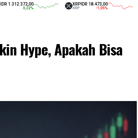
2.372,00
XRP
IDR 18.473,00
Teth
0,22
%
XRP
-1,05
%
USD
kin Hype, Apakah Bisa