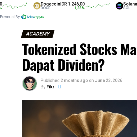
Dogecoin
IDR 1.246,00
Solana
IDR 1.31
DOGE
1,38
%
SOL
Powered By
ACADEMY
Tokenized Stocks Ma
Dapat Dividen?
Published
2 months ago
on
June 23, 2026
By
Fikri