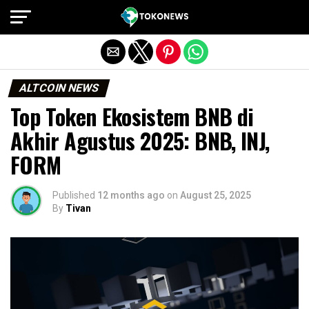
Exit mobile version
ALTCOIN NEWS
Top Token Ekosistem BNB di
Akhir Agustus 2025: BNB, INJ,
FORM
Published
12 months ago
on
August 25, 2025
By
Tivan