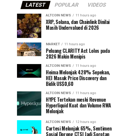
LATEST
POPULAR
VIDEOS
ALTCOIN NEWS
11 hours ago
XRP, Solana, dan Chainlink Dinilai
Masih Undervalued di 2026
MARKET
11 hours ago
Peluang CLARITY Act Lolos pada
2026 Makin Menipis
ALTCOIN NEWS
11 hours ago
Heima Melonjak 428% Sepekan,
HEI Masuk Price Discovery dan
Bidik US$0,60
ALTCOIN NEWS
11 hours ago
HYPE Tertekan meski Revenue
Hyperliquid Kuat dan Volume RWA
Melonjak
ALTCOIN NEWS
12 hours ago
Cartesi Melonjak 65%, Sentimen
Sosial Dorong CTSI Jadi Sorotan