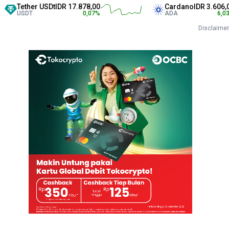
ther USDt
IDR 17.878,00
Cardano
IDR 3.606,00
SDT
0,07
%
ADA
6,03
%
Disclaimer