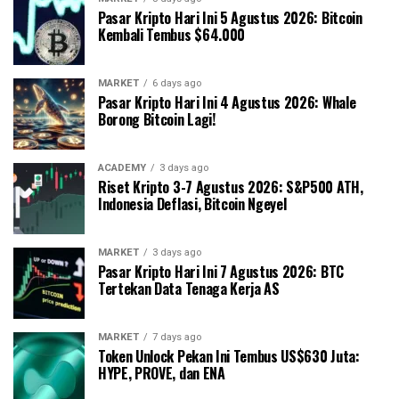
Pasar Kripto Hari Ini 5 Agustus 2026: Bitcoin
Kembali Tembus $64.000
MARKET
6 days ago
Pasar Kripto Hari Ini 4 Agustus 2026: Whale
Borong Bitcoin Lagi!
ACADEMY
3 days ago
Riset Kripto 3-7 Agustus 2026: S&P500 ATH,
Indonesia Deflasi, Bitcoin Ngeyel
MARKET
3 days ago
Pasar Kripto Hari Ini 7 Agustus 2026: BTC
Tertekan Data Tenaga Kerja AS
MARKET
7 days ago
Token Unlock Pekan Ini Tembus US$630 Juta:
HYPE, PROVE, dan ENA