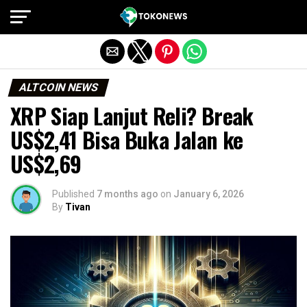
Exit mobile version
ALTCOIN NEWS
XRP Siap Lanjut Reli? Break
US$2,41 Bisa Buka Jalan ke
US$2,69
Published
7 months ago
on
January 6, 2026
By
Tivan