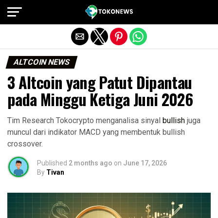
Exit mobile version
ALTCOIN NEWS
3 Altcoin yang Patut Dipantau
pada Minggu Ketiga Juni 2026
Tim Research Tokocrypto menganalisa sinyal
bullish
juga
muncul dari indikator MACD yang membentuk bullish
crossover.
Published
2 months ago
on
June 17, 2026
By
Tivan