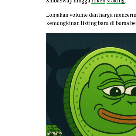
ShibaSwap hingga
token
staking
.
Lonjakan volume dan harga mencerm
kemungkinan listing baru di bursa be