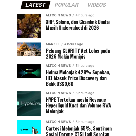
LATEST
POPULAR
VIDEOS
ALTCOIN NEWS
4 hours ago
XRP, Solana, dan Chainlink Dinilai
Masih Undervalued di 2026
MARKET
4 hours ago
Peluang CLARITY Act Lolos pada
2026 Makin Menipis
ALTCOIN NEWS
5 hours ago
Heima Melonjak 428% Sepekan,
HEI Masuk Price Discovery dan
Bidik US$0,60
ALTCOIN NEWS
5 hours ago
HYPE Tertekan meski Revenue
Hyperliquid Kuat dan Volume RWA
Melonjak
ALTCOIN NEWS
5 hours ago
Cartesi Melonjak 65%, Sentimen
Sosial Dorong CTSI Jadi Sorotan