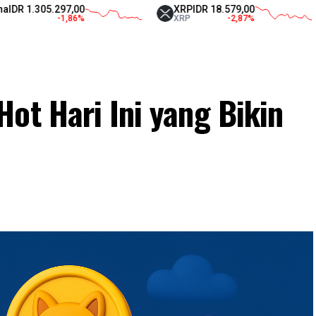
.297,00
XRP
IDR 18.579,00
Tethe
-1,86
%
XRP
-2,87
%
USDT
ot Hari Ini yang Bikin