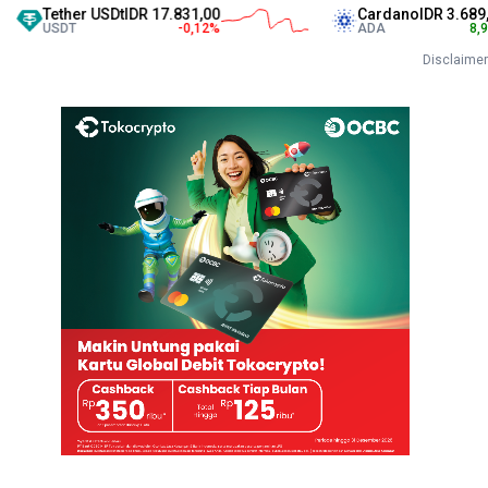
r USDt
IDR 17.831,00
Cardano
IDR 3.689,00
-0,12
%
ADA
8,92
%
Disclaimer