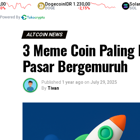
Dogecoin
IDR 1.230,00
Solana
IDR 1.305
DOGE
-2,15
%
SOL
Powered By
ALTCOIN NEWS
3 Meme Coin Paling H
Pasar Bergemuruh
Published
1 year ago
on
July 29, 2025
By
Tivan