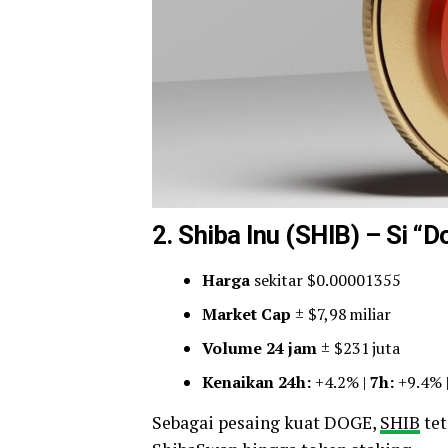
2.
Shiba Inu (SHIB)
– Si “Do
Harga
sekitar $0.00001355
Market Cap
± $7,98 miliar
Volume 24 jam
± $231 juta
Kenaikan 24h:
+4.2% |
7h:
+9.4% 
Sebagai pesaing kuat DOGE,
SHIB
tet