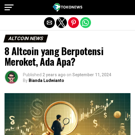
Exit mobile version
ALTCOIN NEWS
8 Altcoin yang Berpotensi
Meroket, Ada Apa?
Published
2 years ago
on
September 11, 2024
By
Bianda Ludwianto