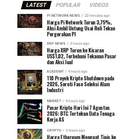
LATEST
POPULAR
VIDEOS
PI NETWORK NEWS
22 minutes ago
Harga Pi Network Turun 3,75%,
Aksi Ambil Untung Usai Reli Tekan
Pergerakan PI
XRP NEWS
2 hours ago
Harga XRP Turun ke Kisaran
US$1,02, Terbebani Tekanan Pasar
dan Aksi Jual
ACADEMY
4 hours ago
110 Proyek Kripto Shutdown pada
2026, Soroti Fase Seleksi Alam
Industri
MARKET
4 hours ago
Pasar Kripto Hari Ini 7 Agustus
2026: BTC Tertekan Data Tenaga
Kerja AS
CRYPTO
5 hours ago
Harga Ethereum Menguat Tipis ke