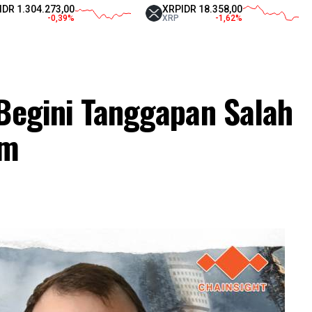
04.273,00
XRP
IDR 18.358,00
Tet
-0,39
%
XRP
-1,62
%
US
 Begini Tanggapan Salah
um