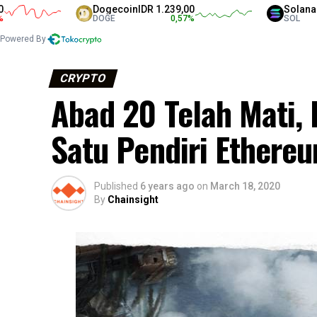
Dogecoin
IDR 1.239,00
Solana
IDR 1.3
DOGE
0,57
%
SOL
Powered By
CRYPTO
Abad 20 Telah Mati,
Satu Pendiri Ethere
Published
6 years ago
on
March 18, 2020
By
Chainsight