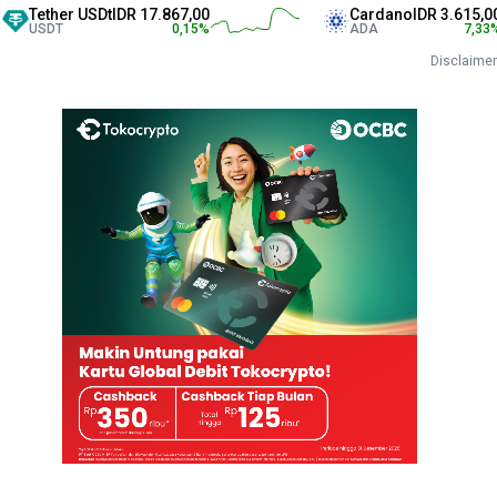
her USDt
IDR 17.867,00
Cardano
IDR 3.615,00
DT
0,15
%
ADA
7,33
%
Disclaimer