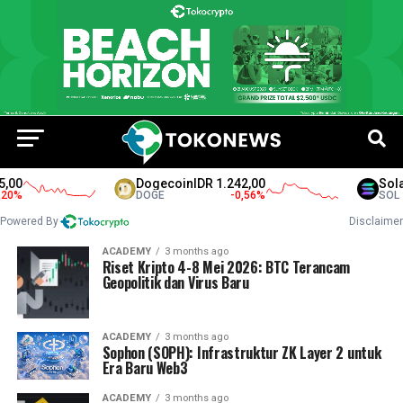
00
Dogecoin
IDR 1.242,00
Solan
%
DOGE
-0,56
%
SOL
Powered By
Disclaimer
ACADEMY
3 months ago
Riset Kripto 4-8 Mei 2026: BTC Terancam
Geopolitik dan Virus Baru
ACADEMY
3 months ago
Sophon (SOPH): Infrastruktur ZK Layer 2 untuk
Era Baru Web3
ACADEMY
3 months ago