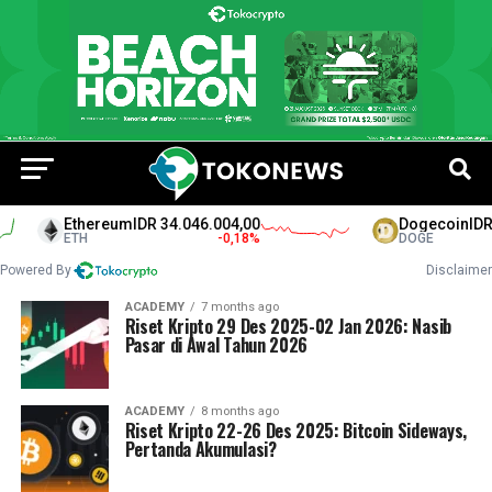
Ethereum
IDR 34.046.004,00
Dogecoin
IDR 1
ETH
-0,18
%
DOGE
Powered By
Disclaimer
ACADEMY
7 months ago
Riset Kripto 29 Des 2025-02 Jan 2026: Nasib
Pasar di Awal Tahun 2026
ACADEMY
8 months ago
Riset Kripto 22-26 Des 2025: Bitcoin Sideways,
Pertanda Akumulasi?