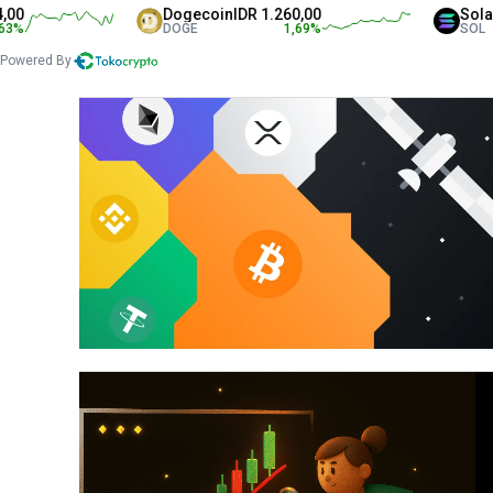
Dogecoin
IDR 1.260,00
Solana
IDR 1.
DOGE
1,69
%
SOL
Powered By