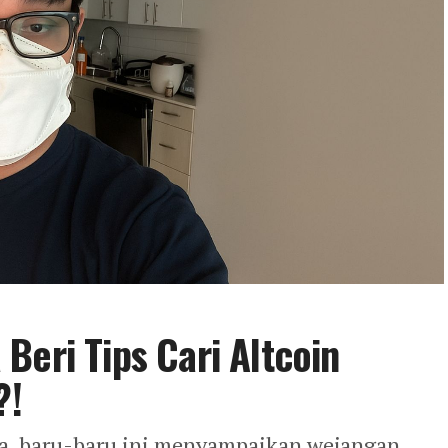
Beri Tips Cari Altcoin
?!
wa, baru-baru ini menyampaikan wejangan