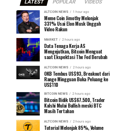
LATEST
POPULAR
VIDEOS
ALTCOIN NEWS
1 hour ago
Meme Coin Jimothy Melonjak
331% Usai Elon Musk Unggah
Video Rakun
MARKET
2 hours ago
Data Tenaga Kerja AS
Mengejutkan, Bitcoin Menguat
saat Ekspektasi The Fed Berubah
ALTCOIN NEWS
2 hours ago
OKB Tembus US$93, Breakout dari
Range Mingguan Buka Peluang ke
US$110
BITCOIN NEWS
2 hours ago
Bitcoin Bidik US$67.500, Trader
Kalshi Mulai Bullish meski BTC
Masih Tertahan
ALTCOIN NEWS
2 hours ago
Tutorial Melonjak 85%, Volume