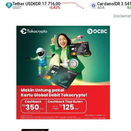
ther USDt
IDR 17.716,00
Cardano
IDR 3.541,00
DT
-0,42
%
ADA
0,60
%
Disclaimer