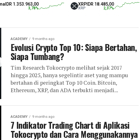
353.963,00
XRP
IDR 18.485,00
Te
3,78
%
XRP
2,37
%
US
ACADEMY
9 months ago
Evolusi Crypto Top 10: Siapa Bertahan,
Siapa Tumbang?
Tim Research Tokocrypto melihat sejak 2017
hingga 2025, hanya segelintir aset yang mampu
bertahan di peringkat Top 10 Coin. Bitcoin,
Ethereum, XRP, dan ADA terbukti menjadi...
ACADEMY
9 months ago
7 Indikator Trading Chart di Aplikasi
Tokocrypto dan Cara Menggunakannya