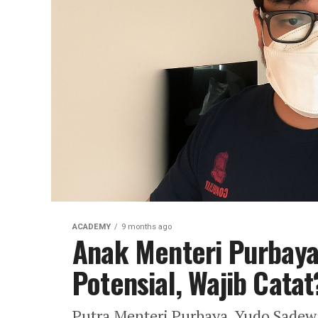
ACADEMY
9 months ago
Anak Menteri Purbaya 
Potensial, Wajib Catat
Putra Menteri Purbaya, Yudo Sade