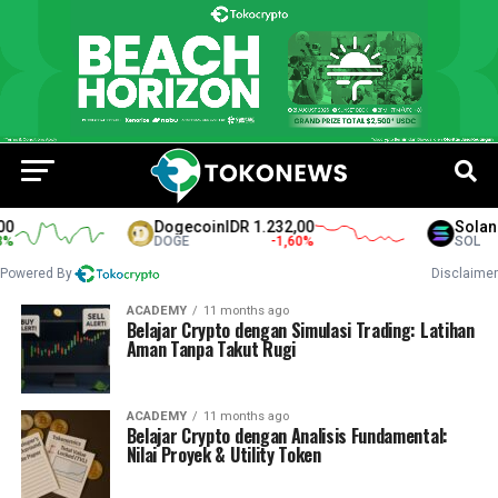
Dogecoin
IDR 1.232,00
Solana
I
DOGE
-1,60
%
SOL
Powered By
Disclaimer
ACADEMY
11 months ago
Belajar Crypto dengan Simulasi Trading: Latihan
Aman Tanpa Takut Rugi
ACADEMY
11 months ago
Belajar Crypto dengan Analisis Fundamental:
Nilai Proyek & Utility Token